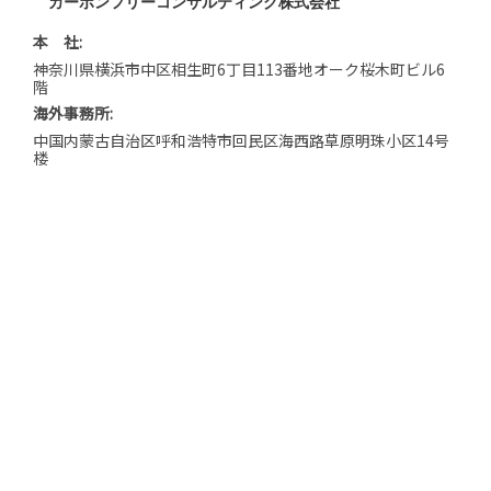
カーボンフリーコンサルティング株式会社
本 社:
神奈川県横浜市中区相生町6丁目113番地オーク桜木町ビル6
階
海外事務所:
中国内蒙古自治区呼和浩特市回民区海西路草原明珠小区14号
楼
BLOG｜代表中西 東奔西走
BLOG｜スタッフ 日日是好日
サイトマップ
プライバシーポリシー