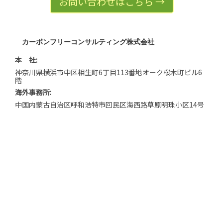
お問い合わせはこちら →
カーボンフリーコンサルティング株式会社
本 社:
神奈川県横浜市中区相生町6丁目113番地オーク桜木町ビル6
階
海外事務所:
中国内蒙古自治区呼和浩特市回民区海西路草原明珠小区14号
楼
BLOG｜代表中西 東奔西走