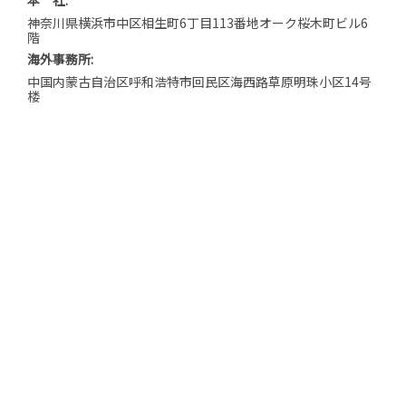
本 社:
神奈川県横浜市中区相生町6丁目113番地オーク桜木町ビル6
階
海外事務所:
中国内蒙古自治区呼和浩特市回民区海西路草原明珠小区14号
楼
BLOG｜代表中西 東奔西走
BLOG｜スタッフ 日日是好日
サイトマップ
プライバシーポリシー
特定商取引法に基づく表記