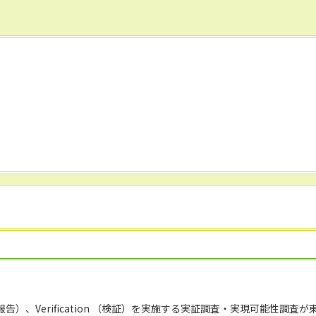
ing （報告）、Verification （検証）を実施する実証調査・実現可能