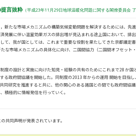
の提言抜粋
（平成23年11月29日地球温暖化問題に関する閣僚委員会 
進，新たな市場メカニズムの構築気候変動問題を解決するためには、先
経済発展に伴い温室効果ガスの排出増が見込まれる途上国において、排
として、我が国としては、これまで重要な役割を果たしてきた京都議定書
新たな市場メカニズムの具体化に向け、二国間協力（二国間オフセット
制度の設計と実施に向けた知見・経験の共有のためにこれまで28 か国
する政府間協議を開始した。同制度の2013 年からの運用 開始を目指
び共同研究を推進すると共に、他の関心のある諸国との間でも政府間協議
に、積極的に情報発信を行っていく。
との共同声明が発表されています。