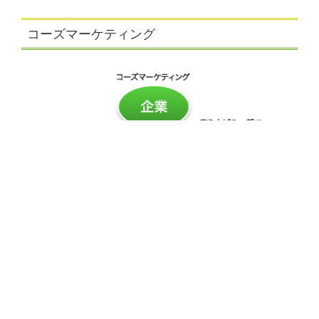
コーズマーケティング
コーズマーケティングとは、顧客の購買意欲と社会問題
解決への貢献意識を結びつけるためのマーケティング方
法です。
商品の売り上げが環境貢献活動へ結びつくという明確な