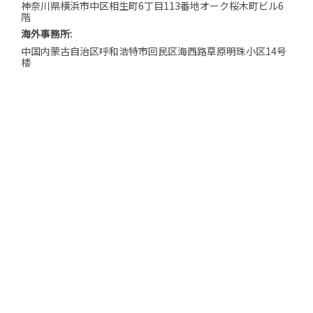
神奈川県横浜市中区相生町6丁目113番地オーク桜木町ビル6
階
海外事務所:
中国内蒙古自治区呼和浩特市回民区海西路草原明珠小区14号
楼
BLOG｜代表中西 東奔西走
BLOG｜スタッフ 日日是好日
サイトマップ
プライバシーポリシー
特定商取引法に基づく表記