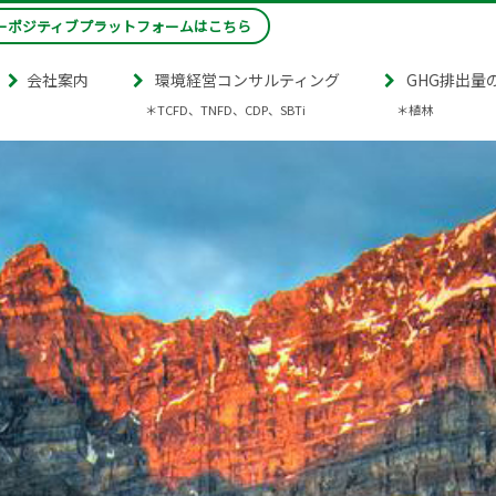
ーポジティブプラットフォームはこちら
会社案内
環境経営コンサルティング
GHG排出量
＊TCFD、TNFD、CDP、SBTi
＊植林