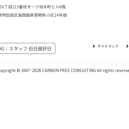
6丁目113番地オーク桜木町ビル6階
特市回民区海西路草原明珠小区14号楼
サイトマップ
OG｜スタッフ 日日是好日
opyright © 2007-
2026
CARBON FREE CONSULTING All rights reserve