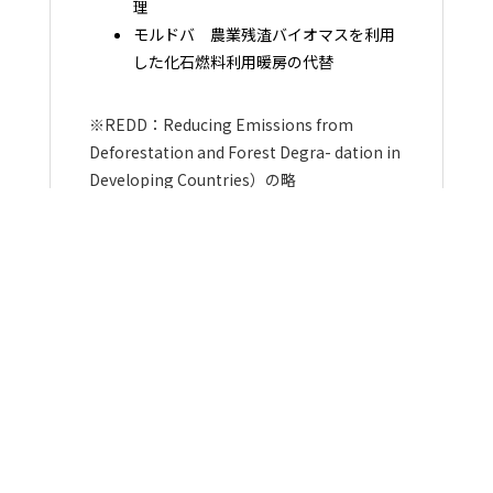
理
モルドバ 農業残渣バイオマスを利用
した化石燃料利用暖房の代替
※REDD：Reducing Emissions from
Deforestation and Forest Degra- dation in
Developing Countries）の略
※REDD＋（プラス）：REDDの対象である
森林の減少や劣化の抑制に加え、積極的に炭
素固定、蓄積を増強する森林保全、森林管理
を行うもの。
カーボンフリーコンサルティングの支援内容