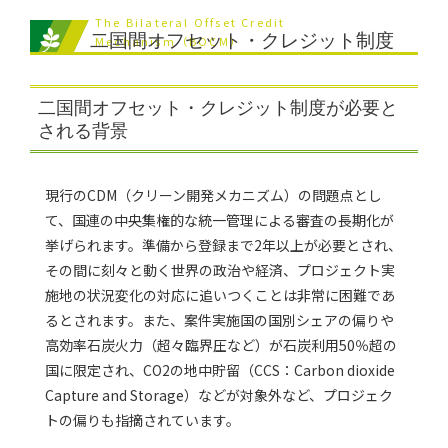
The Bilateral Offset Credit
二国間オフセット・クレジット制度
Mechanism（BOCM）
二国間オフセット・クレジット制度が必要と
される背景
現行のCDM（クリーン開発メカニズム）の問題点とし
て、国連の中央集権的な統一管理による審査の長期化が
挙げられます。準備から登録まで2年以上が必要とされ、
その間に刻々と動く世界の政治や経済、プロジェクト実
施地の状況変化の対応に追いつくことは非常に困難であ
るとされます。また、案件実施国の国別シェアの偏りや
高効率石炭火力（超々臨界圧など）が石炭利用50％超の
国に限定され、CO2の地中貯留（CCS：Carbon dioxide
Capture and Storage）などが対象外など、プロジェク
トの偏りも指摘されています。