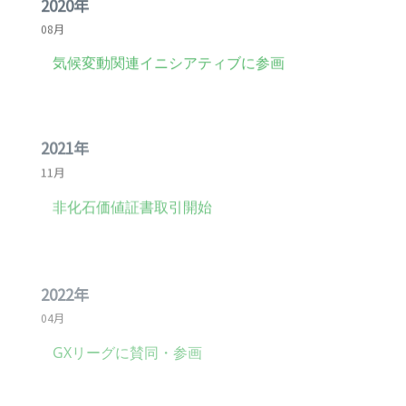
08月
気候変動関連イニシアティブに参画
2021年
11月
非化石価値証書取引開始
2022年
04月
GXリーグに賛同・参画
-
07月