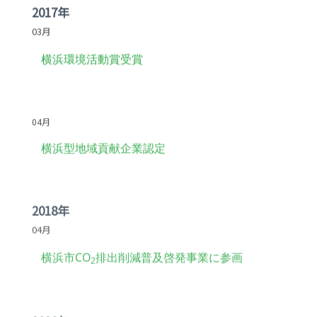
2017年
03月
横浜環境活動賞受賞
-
04月
横浜型地域貢献企業認定
2018年
04月
横浜市CO
排出削減普及啓発事業に参画
2
2020年