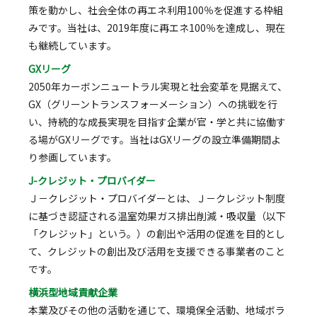
策を動かし、社会全体の再エネ利用100％を促進する枠組
みです。当社は、2019年度に再エネ100％を達成し、現在
も継続しています。
GXリーグ
2050年カーボンニュートラル実現と社会変革を見据えて、
GX（グリーントランスフォーメーション）ヘの挑戦を行
い、持続的な成長実現を目指す企業が官・学と共に協働す
る場がGXリーグです。当社はGXリーグの設立準備期間よ
り参画しています。
J-クレジット・プロバイダー
Ｊ－クレジット・プロバイダーとは、Ｊ－クレジット制度
に基づき認証される温室効果ガス排出削減・吸収量（以下
「クレジット」という。）の創出や活用の促進を目的とし
て、クレジットの創出及び活用を支援できる事業者のこと
です。
横浜型地域貢献企業
本業及びその他の活動を通じて、環境保全活動、地域ボラ