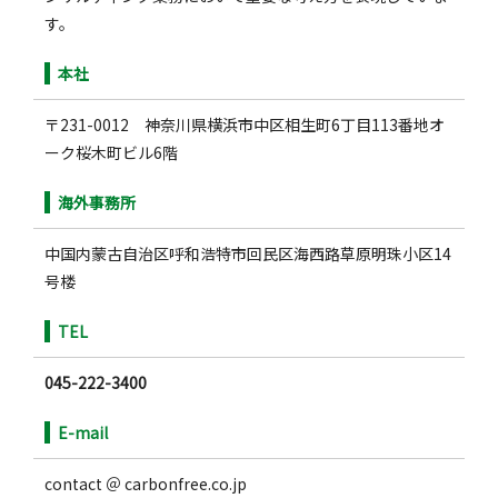
す。
本社
〒231-0012 神奈川県横浜市中区相生町6丁目113番地オ
ーク桜木町ビル6階
海外事務所
中国内蒙古自治区呼和浩特市回民区海西路草原明珠小区14
号楼
TEL
045-222-3400
E-mail
contact ＠ carbonfree.co.jp