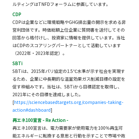
ルティングはTNFDフォーラムに参画しています。
CDP
CDPは企業などに環境戦略やGHG排出量の開示を求める非
営利団体です。時価総額上位企業に質問書を送付してその
回答から格付けし、投資家に情報を提供しています。当社
はCDPのスコアリングパートナーとして活動しています
（2022年・2023年認定）。
SBTi
SBTiは、2015年パリ協定の1.5℃水準が示す社会を実現す
るため、企業に中長期的な温室効果ガス削減目標の設定を
促す枠組みです。当社は、SBTiから目標認定を取得し、
2021年にその目標を達成しました。
[
https://sciencebasedtargets.org/companies-taking-
action#dashboard
]
再エネ100宣言 - Re Action -
再エネ100宣言は、電力需要家が使用電力を100％再生可
能エネルギーに転換する意思と行動を示すことで市場や政