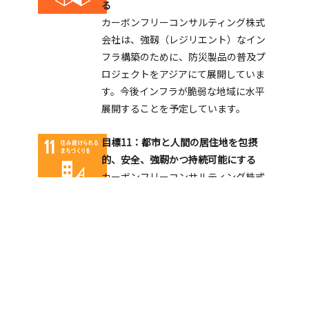
る
カーボンフリーコンサルティング株式
会社は、強靱（レジリエント）なイン
フラ構築のために、防災製品の普及プ
ロジェクトをアジアにて展開していま
す。今後インフラが脆弱な地域に水平
展開することを予定しています。
目標11：都市と人間の居住地を包摂
的、安全、強靭かつ持続可能にする
カーボンフリーコンサルティング株式
会社は、各国・地域規模の開発計画の
強化を通じて、経済、社会、環境面に
おける都市部、都市周辺部及び農村部
間の良好なつながりを支援していま
す。特に日本の技術を活用して、都市
部と農村部へのバリューチェーン構築
を促進するプロジェクトを実施してい