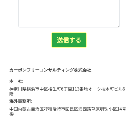
カーボンフリーコンサルティング株式会社
本 社:
神奈川県横浜市中区相生町6丁目113番地オーク桜木町ビル6
階
海外事務所:
中国内蒙古自治区呼和浩特市回民区海西路草原明珠小区14号
楼