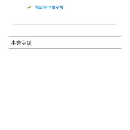
補助金申請支援
事業実績
カーボンオフセット
環境ビジネス・プロジェクト開発
お問い合わせはこちら →
海外展開支援実績例