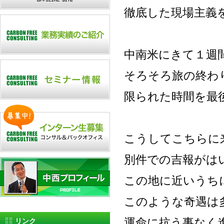
徹底した現場主義
中南米にきて１週
そろそろ旅の終わ
限られた時間を最
こうしてこちらに
別件での吉報がは
この地に近いうち
このような奇遇は
運命に抗う事なく
リンク