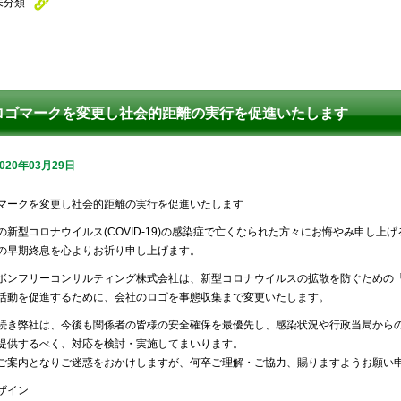
未分類
ロゴマークを変更し社会的距離の実行を促進いたします
2020年03月29日
マークを変更し社会的距離の実行を促進いたします
の新型コロナウイルス(COVID-19)の感染症で亡くなられた方々にお悔やみ申し
の早期終息を心よりお祈り申し上げます。
ボンフリーコンサルティング株式会社は、新型コロナウイルスの拡散を防ぐための
活動を促進するために、会社のロゴを事態収集まで変更いたします。
続き弊社は、今後も関係者の皆様の安全確保を最優先し、感染状況や行政当局から
提供するべく、対応を検討・実施してまいります。
ご案内となりご迷惑をおかけしますが、何卒ご理解・ご協力、賜りますようお願い
ザイン