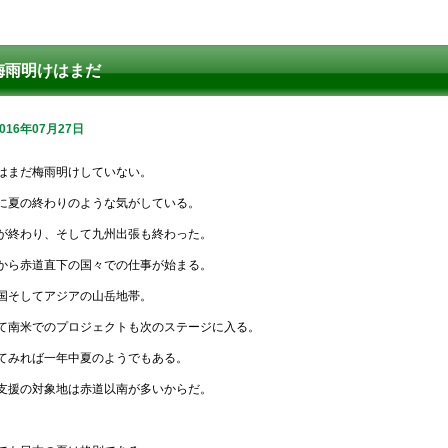
梅雨明けはまだ
2016年07月27日
はまだ梅雨明けしていない。
に夏の終わりのような気がしている。
が終わり、そして九州出張も終わった。
から赤道直下の国々での仕事が始まる。
国そしてアジアの山岳地帯。
て南米でのプロジェクトも次のステージに入る。
てみれば一年中夏のようでもある。
支援の対象地は赤道以南が多いからだ。