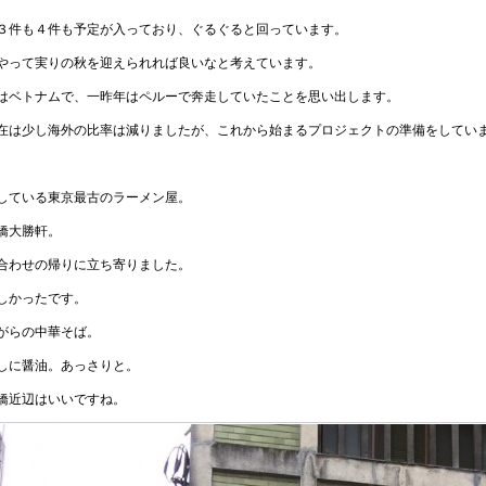
３件も４件も予定が入っており、ぐるぐると回っています。
やって実りの秋を迎えられれば良いなと考えています。
はベトナムで、一昨年はペルーで奔走していたことを思い出します。
在は少し海外の比率は減りましたが、これから始まるプロジェクトの準備をしてい
している東京最古のラーメン屋。
橋大勝軒。
合わせの帰りに立ち寄りました。
しかったです。
がらの中華そば。
しに醤油。あっさりと。
橋近辺はいいですね。