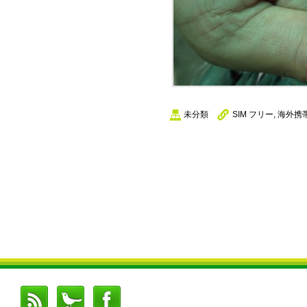
未分類
SIM フリー
,
海外携