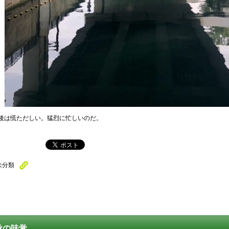
後は慌ただしい。猛烈に忙しいのだ。
未分類
秋の味覚