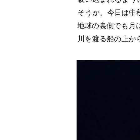
そうか、今日は中
地球の裏側でも月
川を渡る船の上か
動
画
プ
レ
ー
ヤ
ー