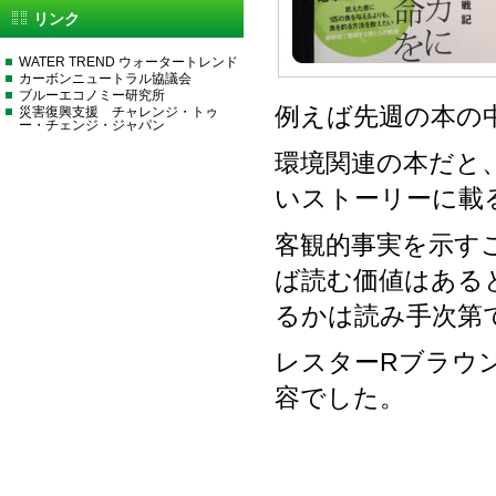
リンク
WATER TREND ウォータートレンド
カーボンニュートラル協議会
ブルーエコノミー研究所
例えば先週の本の
災害復興支援 チャレンジ・トゥ
ー・チェンジ・ジャパン
環境関連の本だと
いストーリーに載
客観的事実を示す
ば読む価値はある
るかは読み手次第
レスターRブラウ
容でした。