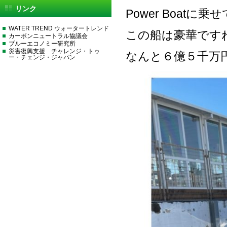
リンク
Power Boat
WATER TREND ウォータートレンド
この船は豪華です
カーボンニュートラル協議会
ブルーエコノミー研究所
災害復興支援 チャレンジ・トゥ
なんと６億５千万
ー・チェンジ・ジャパン