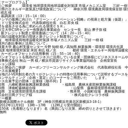
ミナープログラム】
のご挨拶 環境省 地球環境局地球温暖化対策課 市場メカニズム室 三好 一樹
奈川県のエネルギー政策及び環境政策について 神奈川県 
靖志 様
 基調講演（13：15～14：00）
クシマの復興に向けた『グリーン・イノベーション戦略』の視座と処方箋（仮題）
ミドリ安全株式会社 代表取締役社長 白石 昇央 様
業を成長させる為に求められる環境ＣＳＲ」
市立大学CSRセンター有限責任事業組合 センター長 影山 摩子弥 様
部 新クレジット制度と環境価値について（14：20～15：40）
本国の温暖化対策の現状と新クレジット制度等について」
省 地球環境局地球温暖化対策課 市場メカニズム室 三好 一樹 様
-VERの創出事例と活用について」
農業大学 農山村支援センター 今野 知樹 様／高知県 林業振興・環境部 環境共
画課 地球環境対策室 米田 和広 様／京 都府 環境・エネルギー局地球温暖化対
 カーボンオフセットの活用事例（15：55～16：40）
ボンオフセットを既存のビジネスに活用している企業・団体様にビジネススキーム
商事株式会社 秋山 一男 様／横浜市資源リサイクル事業協同組合 企画室室長
ション課様
めと閉会のご挨拶 カーボンフリーコンサルティング株式会社 代表取締役社長 中
ース出展概要】
各地のJ-VER創出者の方々がクレジットの特徴や活用事例について説明するブー
コンサルティング（企画・算定）のコーナーをご用意いた します。
ース出展予定の団体・企業様（順不同）】
田県 八峰町農林振興課林業係様 ・福島県 農林水産部林業振興課様
新潟県 津南町森林組合様 ・山梨県 森林環境部県有林課様
知県 文化環境部環境共生課様 ・熊本県 小国町役場 農林振興課様
株式会社日商グラビア様 ・株式会社クレコラボ様
ナー概要
 新横浜国際ホテル南館 3F（神奈川県横浜市港北区新横浜3-18-1）
2012年11月9日 13時～17時 （12時より受付開始）
 150名（先着順となります） 名（満員になり次第、締め切りとさせて頂きます）
 無料