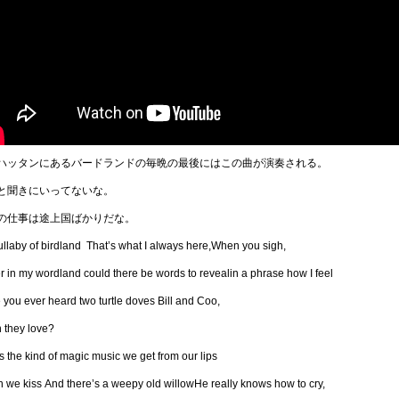
ハッタンにあるバードランドの毎晩の最後にはこの曲が演奏される。
と聞きにいってないな。
の仕事は途上国ばかりだな。
ullaby of birdland That’s what I always here,When you sigh,
 in my wordland could there be words to revealin a phrase how I feel
you ever heard two turtle doves Bill and Coo,
 they love?
s the kind of magic music we get from our lips
 we kiss And there’s a weepy old willowHe really knows how to cry,