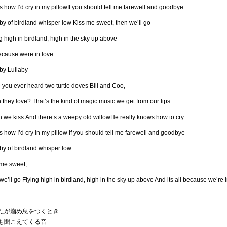
s how I’d cry in my pillowIf you should tell me farewell and goodbye
by of birdland whisper low Kiss me sweet, then we’ll go
g high in birdland, high in the sky up above
ecause were in love
by Lullaby
you ever heard two turtle doves Bill and Coo,
they love? That’s the kind of magic music we get from our lips
 we kiss And there’s a weepy old willowHe really knows how to cry
s how I’d cry in my pillow If you should tell me farewell and goodbye
by of birdland whisper low
 me sweet,
we’ll go Flying high in birdland, high in the sky up above And its all because we’re 
たが溜め息をつくとき
も聞こえてくる音