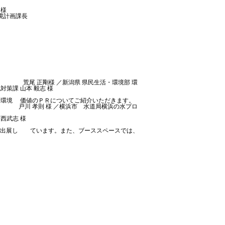
 様
環境農政局環境保全部 環境計画課長
」
生課 荒尾 正剛様 ／新潟県 県民生活・環境部 環
策課 山本 毅志 様
や環境 価値のＰＲについてご紹介いただきます。
 戸川 孝則 様 ／横浜市 水道局横浜の水プロ
西武志 様
スを出展し ています。また、ブーススペースでは、