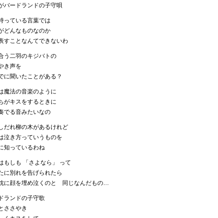
がバードランドの子守唄
持っている言葉では
がどんなものなのか
表すことなんてできないわ
合う二羽のキジバトの
やき声を
でに聞いたことがある？
は魔法の音楽のように
ちがキスをするときに
奏でる音みたいなの
しだれ柳の木があるけれど
は泣き方っていうものを
に知っているわね
はもしも 「さよなら」 って
たに別れを告げられたら
枕に顔を埋め泣くのと 同じなんだもの…
ドランドの子守歌
とささやき