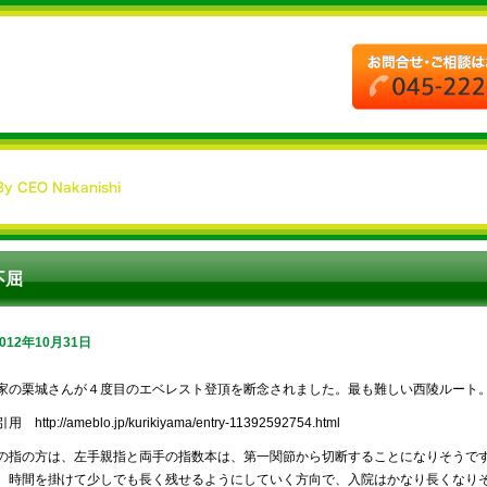
不屈
2012年10月31日
家の栗城さんが４度目のエベレスト登頂を断念されました。最も難しい西陵ルート
 http://ameblo.jp/kurikiyama/entry-11392592754.html
の指の方は、左手親指と両手の指数本は、第一関節から切断することになりそうで
、時間を掛けて少しでも長く残せるようにしていく方向で、入院はかなり長くなり