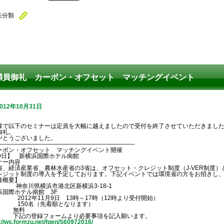
未分類
満員御礼 カーボン・オフセット マッチングイベント
2012年10月31日
様で以下のセミナーは定員を大幅に越えましたので受付を終了させていただきまし
御礼。
がとうございました。
———————————————————————
ーボン・オフセット マッチングイベント開催
月9日】 新横浜国際ホテル南館
ナー内容
省、経済産業省、農林水産省の3省は、オフセット・クレジット制度（J-VER制度）
レジット制度の導入を予定しております。下記イベントでは環境省の方をお招きし
催概要】
： 神奈川県横浜市港北区新横浜3-18-1
浜国際ホテル南館 3F
： 2012年11月9日 13時～17時（12時より受付開始）
： 150名（先着順となります）
： 無料
： 下記の登録フォームより必要事項を記入願います。
://ws.formzu.net/fgen/S60972016/