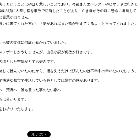
失うということはやはり悲しいことであり、今後またエベレストやヒマラヤに行き
3歳の頃に人差し指を事故で切断したことがあり、亡き母がその時に懸命に看病し
と言葉が出ません。
舞いに来てくれた方が、「夢があればまた指が生えてくるよ」と言ってくれました
———————————————————————————————
から彼の文体に何故か惹かれていました。
スノボーしかやりませんが、山岳小説が何故か好きです。
の凛とした空気がとても好きです。
賭して挑んでいたのだから、指を失うだけで済んだのは不幸中の幸いなのでしょう
で快適な都市で生活している身としては隔世の感があります。
へ 荒野へ 誰も登った事のない巓へ
ちは分かります。
をお祈りいたします。