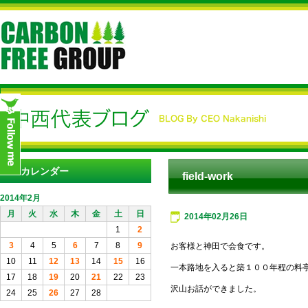
カレンダー
field‐work
2014年2月
月
火
水
木
金
土
日
2014年02月26日
1
2
3
4
5
6
7
8
9
お客様と神田で会食です。
10
11
12
13
14
15
16
一本路地を入ると築１００年程の料
17
18
19
20
21
22
23
沢山お話ができました。
24
25
26
27
28