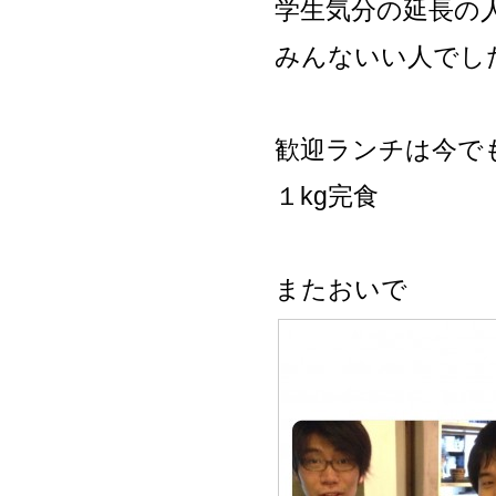
学生気分の延長の
みんないい人でし
歓迎ランチは今で
１kg完食
またおいで