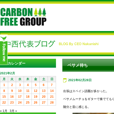
カレンダー
ベサメ待ち
2021年2月
月
火
水
木
金
土
日
2021年02月28日
1
2
3
4
5
6
7
8
9
10
11
12
13
14
出張はスペイン語圏が多かった。
15
16
17
18
19
20
21
ベサメムーチョをギターで奏でても
22
23
24
25
26
27
28
随分と昔に感じる。
« 1月
3月 »