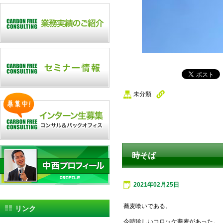
未分類
時そば
2021年02月25日
蕎麦喰いである。
リンク
今時珍しいコロッケ蕎麦があった。