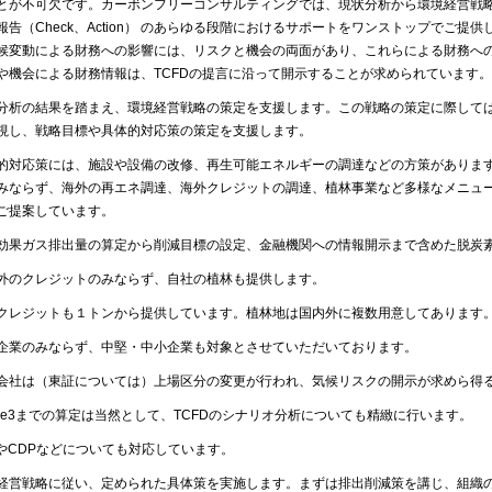
とが不可欠です。カーボンフリーコンサルティングでは、現状分析から環境経営戦略の
報告（Check、Action） のあらゆる段階におけるサポートをワンストップでご提供
候変動による財務への影響には、リスクと機会の両面があり、これらによる財務へ
や機会による財務情報は、TCFDの提言に沿って開示することが求められています。
分析の結果を踏まえ、環境経営戦略の策定を支援します。この戦略の策定に際しては、
視し、戦略目標や具体的対応策の策定を支援します。
的対応策には、施設や設備の改修、再生可能エネルギーの調達などの方策がありま
みならず、海外の再エネ調達、海外クレジットの調達、植林事業など多様なメニュ
ご提案しています。
効果ガス排出量の算定から削減目標の設定、金融機関への情報開示まで含めた脱炭
外のクレジットのみならず、自社の植林も提供します。
クレジットも１トンから提供しています。植林地は国内外に複数用意してあります
企業のみならず、中堅・中小企業も対象とさせていただいております。
会社は（東証については）上場区分の変更が行われ、気候リスクの開示が求めら得
ope3までの算定は当然として、TCFDのシナリオ分析についても精緻に行います。
TやCDPなどについても対応しています。
経営戦略に従い、定められた具体策を実施します。まずは排出削減策を講じ、組織の