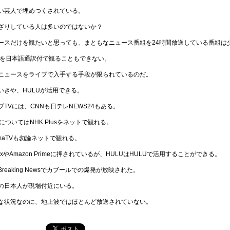
い芸人で埋めつくされている。
ざりしている人は多いのではないか？
ースだけを観たいと思っても、まともなニュース番組を24時間放送している番組は
Nを日本語通訳付で観ることもできない。
ニュースをライブで入手する手段が限られているのだ。
いきや、HULUが活用できる。
ブTVには、CNNも日テレNEWS24もある。
KについてはNHK Plusをネットで観れる。
emaTVも勿論ネットで観れる。
flixやAmazon Primeに押されているが、HULUはHULUで活用することができる。
Breaking Newsでカブールでの爆発が放映された。
の日本人が現場付近にいる。
な状況なのに、地上波ではほとんど放送されていない。