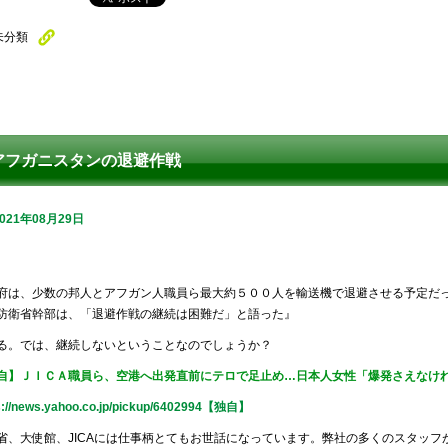
未分類
アフガニスタンの退避作戦
2021年08月29日
府は、少数の邦人とアフガン人職員ら最大約５００人を輸送機で退避させる予定だ
防衛省幹部は、「退避作戦の継続は困難だ」と語った』
る。では、継続しないということなのでしょうか？
自】ＪＩＣＡ職員ら、空港へ出発直前にテロで足止め…日本人女性「爆発さえなけ
s://news.yahoo.co.jp/pickup/6402994【独自】
省、大使館、JICAには仕事柄とてもお世話になっています。弊社の多くのスタッ