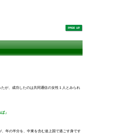
ったが、成功したのは共同通信の女性１人とみられ
れば」
フが、年の半分を、中東を含む途上国で過ごす身です