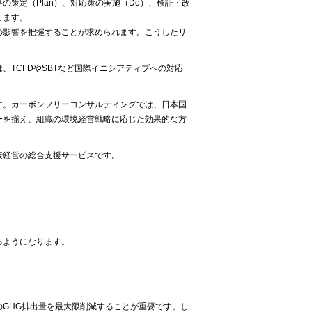
策定（Plan）、対応策の実施（Do）、検証・改
します。
の影響を把握することが求められます。こうしたリ
TCFDやSBTなど国際イニシアティブへの対応
す。カーボンフリーコンサルティングでは、日本国
ーを揃え、組織の環境経営戦略に応じた効果的な方
素経営の総合支援サービスです。
。
るようになります。
GHG排出量を最大限削減することが重要です。し