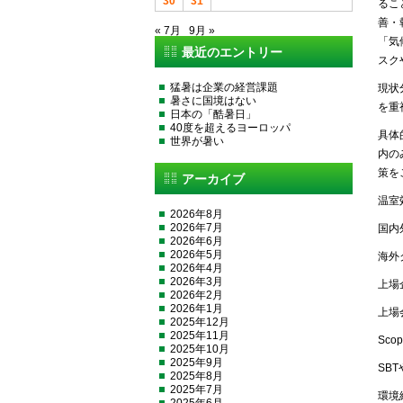
30
31
るこ
善・
« 7月
9月 »
「気
最近のエントリー
スク
猛暑は企業の経営課題
現状
暑さに国境はない
を重
日本の「酷暑日」
40度を超えるヨーロッパ
具体
世界が暑い
内の
策を
アーカイブ
温室
2026年8月
2026年7月
国内
2026年6月
2026年5月
海外
2026年4月
2026年3月
上場
2026年2月
2026年1月
上場
2025年12月
2025年11月
Sc
2025年10月
2025年9月
SB
2025年8月
2025年7月
環境