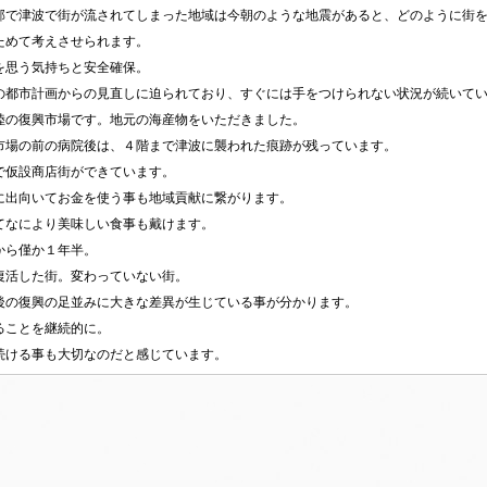
部で津波で街が流されてしまった地域は今朝のような地震があると、どのように街
ためて考えさせられます。
を思う気持ちと安全確保。
の都市計画からの見直しに迫られており、すぐには手をつけられない状況が続いて
陸の復興市場です。地元の海産物をいただきました。
市場の前の病院後は、４階まで津波に襲われた痕跡が残っています。
で仮設商店街ができています。
に出向いてお金を使う事も地域貢献に繋がります。
てなにより美味しい食事も戴けます。
から僅か１年半。
復活した街。変わっていない街。
後の復興の足並みに大きな差異が生じている事が分かります。
ることを継続的に。
続ける事も大切なのだと感じています。