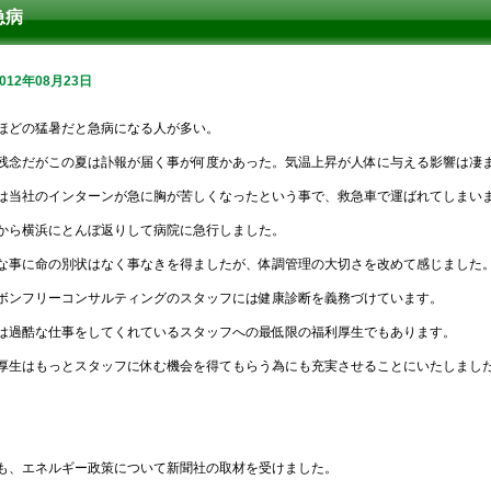
急病
2012年08月23日
ほどの猛暑だと急病になる人が多い。
残念だがこの夏は訃報が届く事が何度かあった。気温上昇が人体に与える影響は凄
は当社のインターンが急に胸が苦しくなったという事で、救急車で運ばれてしまい
から横浜にとんぼ返りして病院に急行しました。
な事に命の別状はなく事なきを得ましたが、体調管理の大切さを改めて感じました
ボンフリーコンサルティングのスタッフには健康診断を義務づけています。
は過酷な仕事をしてくれているスタッフへの最低限の福利厚生でもあります。
厚生はもっとスタッフに休む機会を得てもらう為にも充実させることにいたしまし
も、エネルギー政策について新聞社の取材を受けました。