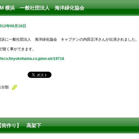
FM 横浜 一般社団法人 海洋緑化協会
2012年08月18日
 横浜に一般社団法人 海洋緑化協会 キャプテンの内田正洋さんが出演されました。
Tで聴く事ができます。
://eco.fmyokohama.co.jp/on-air/19716
未分類
【街作り】 高架下