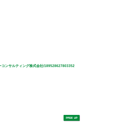
-カーボンフリーコンサルティング株式会社/189528627803352