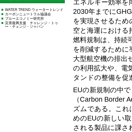
エネルギー効率を
WATER TREND ウォータートレンド
2030年までにGHG
カーボンニュートラル協議会
ブルーエコノミー研究所
を実現させるため
災害復興支援 チャレンジ・トゥ
ー・チェンジ・ジャパン
空と海運における
燃料規制は、持続
を削減するために
大型航空機の排出
の利用拡大や、電
タンドの整備を促
EUの新規制の中
（Carbon Borde
ズムである。これ
めのEUの新しい
される製品に課さ