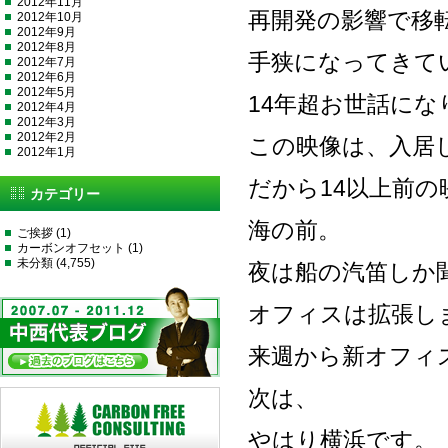
2012年11月
再開発の影響で移
2012年10月
2012年9月
2012年8月
手狭になってきて
2012年7月
2012年6月
2012年5月
14年超お世話にな
2012年4月
2012年3月
2012年2月
この映像は、入居
2012年1月
だから14以上前の
カテゴリー
海の前。
ご挨拶
(1)
カーボンオフセット
(1)
未分類
(4,755)
夜は船の汽笛しか
オフィスは拡張し
来週から新オフィ
次は、
やはり横浜です。