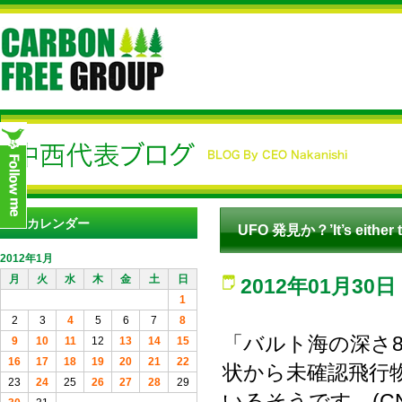
カレンダー
UFO 発見か？’It’s either th
2012年1月
月
火
水
木
金
土
日
2012年01月30日
1
2
3
4
5
6
7
8
「バルト海の深さ
9
10
11
12
13
14
15
16
17
18
19
20
21
22
状から未確認飛行
23
24
25
26
27
28
29
いるそうです。(CN